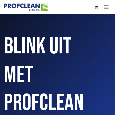
Overslaan naar inhoud
Blink uit
met
Profclean