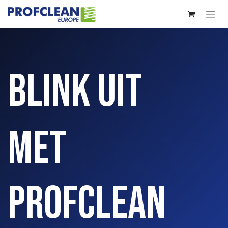
Overslaan naar inhoud
Blink uit
met
Profclean