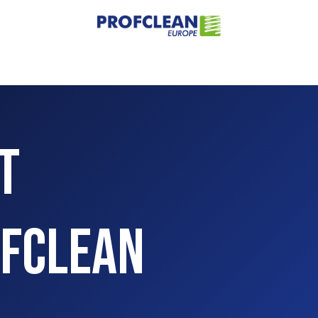
Home
Over ons
Assortiment
Sectoren
Contact
it
ofclean