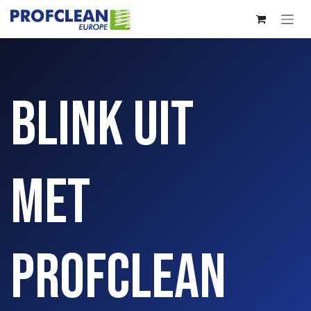
Overslaan naar inhoud
Blink uit
met
Profclean